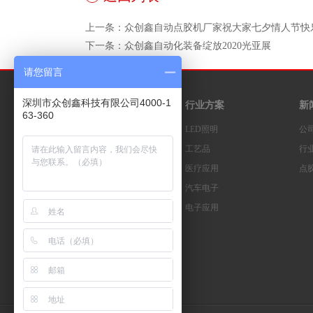
上一条：众创鑫自动点胶机厂家祝大家七夕情人节快
下一条：众创鑫自动化装备绽放2020光亚展
请您留言
深圳市众创鑫科技有限公司4000-1
产品中心
行业方案
新
63-360
点胶机设备系列
LED照明
公
灌胶机设备系列
工艺品
行
滴胶机设备系列
医疗应用
点
视觉点胶机系列
汽车电子
硅胶挤出机系列
电子应用
自动涂覆机系列
热熔胶机系列
封釉机系列