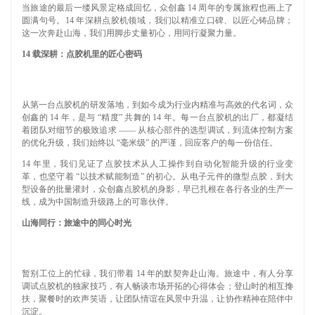
当旅途的最后一缕风景定格成回忆，众创鑫 14 周年的专属旅程也画上了
圆满句号。14 年深耕点胶机领域，我们以精准立口碑、以匠心铸品牌；
这一次奔赴山海，我们用脚步丈量初心，用同行凝聚力量。
14 载深耕：点胶机里的匠心密码
从第一台点胶机的研发落地，到如今成为行业内精准与高效的代名词，众
创鑫的 14 年，是与 “精度” 共舞的 14 年。每一台点胶机的出厂，都凝结
着团队对细节的极致追求 —— 从核心部件的选型调试，到流体控制方案
的优化升级，我们始终以 “毫米级” 的严谨，回应客户的每一份信任。
14 年里，我们见证了点胶技术从人工操作到自动化智能升级的行业变
革，也坚守着 “以技术赋能制造” 的初心。从电子元件的微型点胶，到大
型设备的批量灌封，众创鑫点胶机的身影，早已扎根在各行各业的生产一
线，成为中国制造升级路上的可靠伙伴。
山海同行：旅途中的同心时光
暂别工位上的忙碌，我们带着 14 年的默契奔赴山海。旅途中，有人分享
调试点胶机的独家技巧，有人畅谈市场开拓的心得体会；登山时的相互搀
扶，聚餐时的欢声笑语，让团队情谊在风景中升温，让协作精神在陪伴中
沉淀。