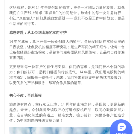
这场旅程，是对 14 年辛勤付出的犒赏，更是一次团队力量的凝聚。就像
我们在生产线上追求 “零误差” 的协同配合，旅途中的每一次并肩前行，
都让 “众创鑫人” 的归属感愈发强烈 —— 我们不仅是工作中的战友，更是
生活里的同行者。
感恩奔赴：从工位到山海的双向守护
14 年的成长，离不开每一位众创鑫人的坚守。是研发团队在实验室里的
日夜攻坚，让点胶机的精度不断突破；是生产车间的精工细作，让每一台
设备都经得起市场检验；是销售与服务团队的风雨兼程，让品牌口碑传遍
五湖四海。
更要感谢每一位客户的信任与支持。你们的需求，是我们技术创新的动
力；你们的认可，是我们砥砺前行的底气。14 年里，我们用点胶机的精
准与稳定，回报每一份托付；未来，我们将带着旅途中的热忱与凝聚力，
以更优质的产品和服务，续写合作共赢的篇章。
初心不改，再赴新程
旅途终有终点，前行永无止境。14 周年的山海之约，是回顾，更是新的
起点。未来，众创鑫将继续以匠心打磨点胶机产品，以同心凝聚发展力
量，在自动化制造的赛道上，精准发力、稳步前行，为更多客户创造价
值，为中国制造的升级贡献力量！